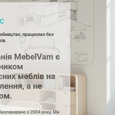
С
обництво, працюємо без
ів.
нія MebelVam є
ником
сних меблів на
лення, а не
ом.
езперервно з 2004 року. Ми