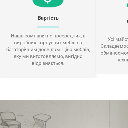
Вартість
Наша компанія не посередник, а
Усі майс
виробник корпусних меблів з
Складаємося
багаторічним досвідом. Ціна меблів,
обмінюємос
яку ми виготовляємо, вигідно
техн
відрізняється.