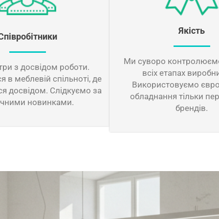
Якість
Співробітники
Ми суворо контролюємо
три з досвідом роботи.
всіх етапах виробн
 в меблевій спільноті, де
Використовуємо євр
я досвідом. Слідкуємо за
обладнання тільки пе
ічними новинками.
брендів.