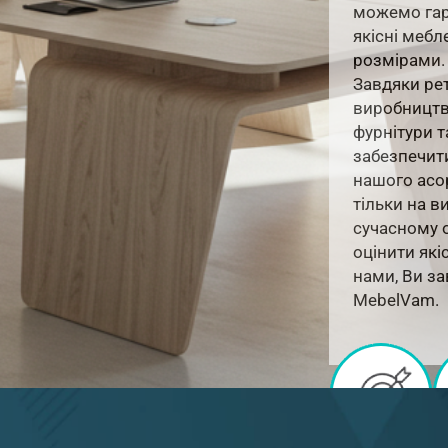
можемо гар
якісні мебл
розмірами.
Завдяки ре
виробництв
фурнітури т
забезпечити
нашого асо
тільки на в
сучасному 
оцінити які
нами, Ви з
MebelVam.