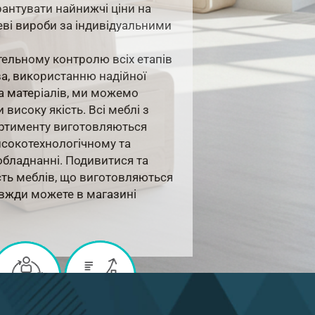
антувати найнижчі ціни на
еві вироби за індивідуальними
тельному контролю всіх етапів
а, використанню надійної
а матеріалів, ми можемо
 високу якість. Всі меблі з
ртименту виготовляються
исокотехнологічному та
обладнанні. Подивитися та
сть меблів, що виготовляються
авжди можете в магазині