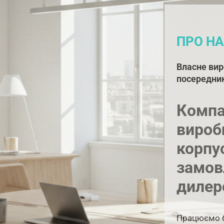
ПРО НА
Власне вир
посередник
Компа
вироб
корпу
замов
дилер
Працюємо б