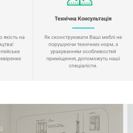
Технічна Консультація
 якість на
Як сконструювати Ваші меблі не
ицтва!
порушуючи технічних норм, з
опейське
урахуванням особливостей
ревірених
приміщення, допоможуть наші
спеціалісти.