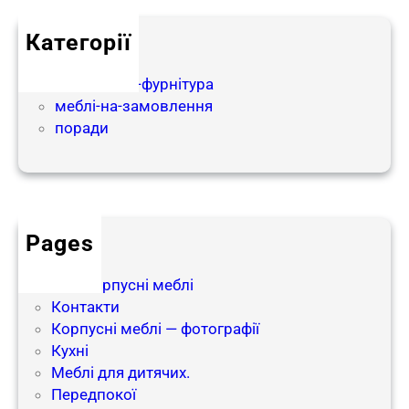
ا
Категорії
ج
partnership
ا
матеріали-і-фурнітура
ل
меблі-на-замовлення
أ
поради
ث
ا
ث
ف
ي
أ
Pages
و
блог
ك
Інші корпусні меблі
ر
Контакти
ا
Корпусні меблі — фотографії
ن
Кухні
ي
Меблі для дитячих.
ا
Передпокої