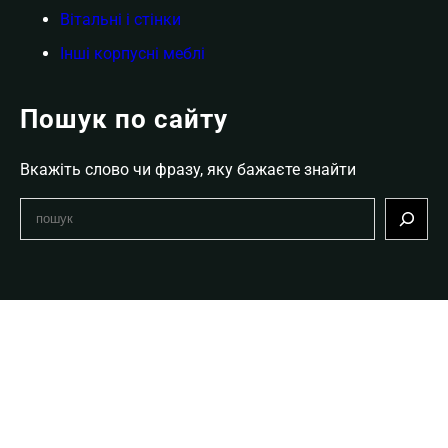
Вітальні і стінки
Інші корпусні меблі
Пошук по сайту
Вкажіть слово чи фразу, яку бажаєте знайти
S
e
a
r
c
h