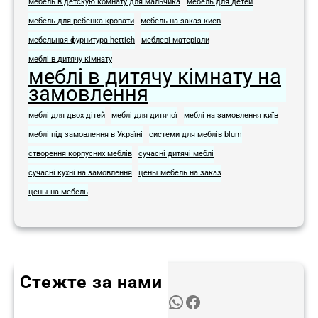
мебель в детскую комнату для мальчика
мебель для детей
мебель для ребенка кровати
мебель на заказ киев
мебельная фурнитура hettich
меблеві матеріали
меблі в дитячу кімнату
меблі в дитячу кімнату на
замовлення
меблі для двох дітей
меблі для дитячої
меблі на замовлення київ
меблі під замовлення в Україні
системи для меблів blum
створення корпусних меблів
сучасні дитячі меблі
сучасні кухні на замовлення
цены мебель на заказ
цены на мебель
Стежте за нами
Twitter
Instagram
LinkedIn
WhatsApp
Facebook