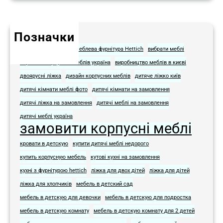
Позначки
Hettich для мебели
Меблева фурнітура Hettich
вибрати меблі
виробник корпусних меблів україна
виробництво меблів в києві
двоярусні ліжка
дизайн корпусних меблів
дитяче ліжко київ
дитячі кімнати меблі фото​
дитячі кімнати на замовлення
дитячі ліжка на замовлення
дитячі меблі на замовлення​
дитячі меблі україна
замовити корпусні меблі
кровати в детскую
купити дитячі меблі недорого
купить корпусную мебель
кутові кухні на замовлення
кухні з фурнітурою hettich
ліжка для двох дітей
ліжка для дітей
ліжка для хлопчиків
мебель в детский сад
мебель в детскую для девочки
мебель в детскую для подростка​
мебель в детскую комнату
мебель в детскую комнату для 2 детей