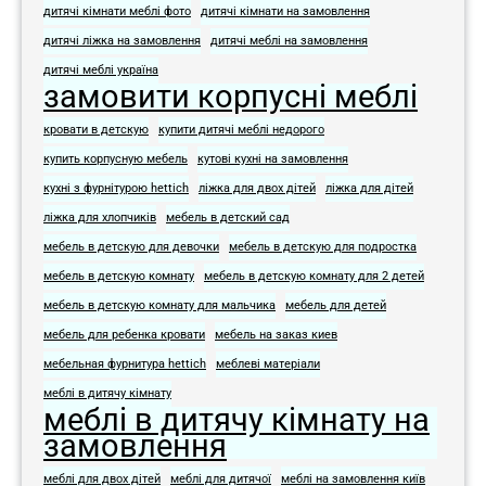
дитячі кімнати меблі фото​
дитячі кімнати на замовлення
дитячі ліжка на замовлення
дитячі меблі на замовлення​
дитячі меблі україна
замовити корпусні меблі
кровати в детскую
купити дитячі меблі недорого
купить корпусную мебель
кутові кухні на замовлення
кухні з фурнітурою hettich
ліжка для двох дітей
ліжка для дітей
ліжка для хлопчиків
мебель в детский сад
мебель в детскую для девочки
мебель в детскую для подростка​
мебель в детскую комнату
мебель в детскую комнату для 2 детей
мебель в детскую комнату для мальчика
мебель для детей
мебель для ребенка кровати
мебель на заказ киев
мебельная фурнитура hettich
меблеві матеріали
меблі в дитячу кімнату
меблі в дитячу кімнату на
замовлення
меблі для двох дітей
меблі для дитячої
меблі на замовлення київ