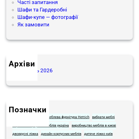
Часті запитання
Шафи та Гардеробні
Шафи-купе — фотографії
Як замовити
Архіви
Травень 2026
Позначки
Hettich для мебели
Меблева фурнітура Hettich
вибрати меблі
виробник корпусних меблів україна
виробництво меблів в києві
двоярусні ліжка
дизайн корпусних меблів
дитяче ліжко київ