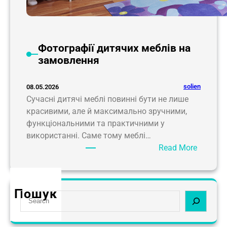
а
з
а
м
Фотографії дитячих меблів на
о
замовлення
в
л
solien
08.05.2026
е
Сучасні дитячі меблі повинні бути не лише
н
красивими, але й максимально зручними,
н
функціональними та практичними у
я
використанні. Саме тому меблі…
.
:
Read More
Ф
о
т
Пошук
S
о
e
г
a
р