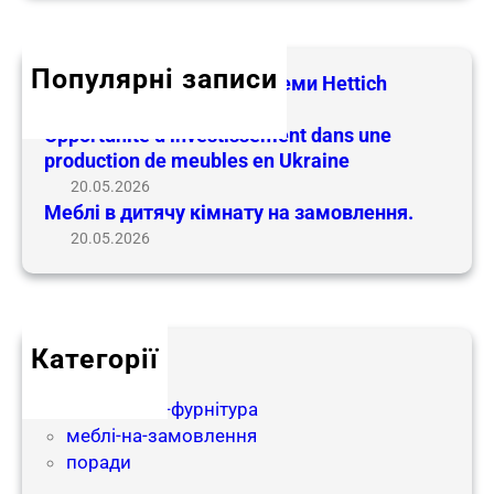
r
а
c
ф
h
і
Популярні записи
Меблева фурнітура і системи Hettich
ї
24.05.2026
д
Opportunité d’investissement dans une
и
production de meubles en Ukraine
т
20.05.2026
я
Меблі в дитячу кімнату на замовлення.
ч
20.05.2026
и
х
м
е
Категорії
б
partnership
л
матеріали-і-фурнітура
і
меблі-на-замовлення
в
поради
н
а