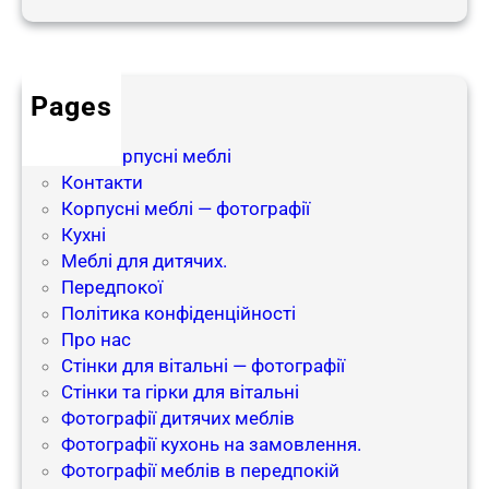
з
а
м
о
Pages
в
блог
л
Інші корпусні меблі
е
Контакти
н
Корпусні меблі — фотографії
н
Кухні
я
Меблі для дитячих.
Передпокої
Політика конфіденційності
Про нас
Стінки для вітальні — фотографії
Стінки та гірки для вітальні
Фотографії дитячих меблів
Фотографії кухонь на замовлення.
Фотографії меблів в передпокій​