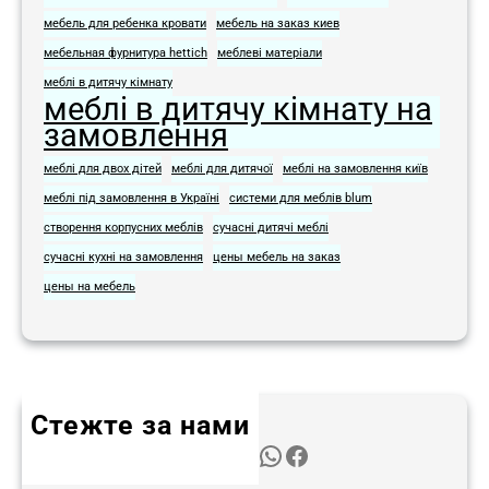
мебель для ребенка кровати
мебель на заказ киев
мебельная фурнитура hettich
меблеві матеріали
меблі в дитячу кімнату
меблі в дитячу кімнату на
замовлення
меблі для двох дітей
меблі для дитячої
меблі на замовлення київ
меблі під замовлення в Україні
системи для меблів blum
створення корпусних меблів
сучасні дитячі меблі
сучасні кухні на замовлення
цены мебель на заказ
цены на мебель
Стежте за нами
Twitter
Instagram
LinkedIn
WhatsApp
Facebook