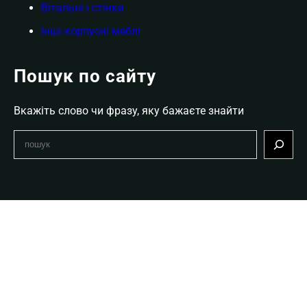
Вітальні і стінки
Інші корпусні меблі
Пошук по сайту
Вкажіть слово чи фразу, яку бажаєте знайти
S
e
a
r
c
h