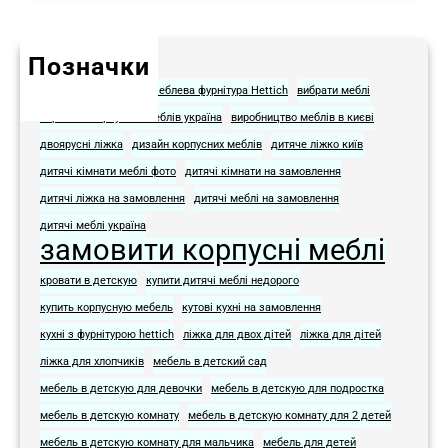
Позначки
Hettich для мебели
Меблева фурнітура Hettich
вибрати меблі
виробник корпусних меблів україна
виробництво меблів в києві
двоярусні ліжка
дизайн корпусних меблів
дитяче ліжко київ
дитячі кімнати меблі фото​
дитячі кімнати на замовлення
дитячі ліжка на замовлення
дитячі меблі на замовлення​
дитячі меблі україна
замовити корпусні меблі
кровати в детскую
купити дитячі меблі недорого
купить корпусную мебель
кутові кухні на замовлення
кухні з фурнітурою hettich
ліжка для двох дітей
ліжка для дітей
ліжка для хлопчиків
мебель в детский сад
мебель в детскую для девочки
мебель в детскую для подростка​
мебель в детскую комнату
мебель в детскую комнату для 2 детей
мебель в детскую комнату для мальчика
мебель для детей