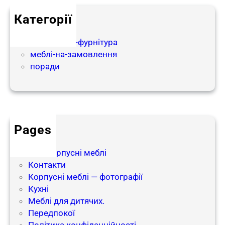
е
Категорії
б
partnership
л
матеріали-і-фурнітура
і
меблі-на-замовлення
в
поради
н
а
з
а
м
о
Pages
в
блог
л
Інші корпусні меблі
е
Контакти
н
Корпусні меблі — фотографії
н
Кухні
я
Меблі для дитячих.
Передпокої
Політика конфіденційності