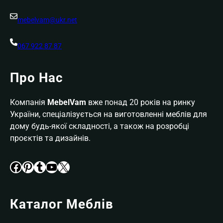
mebelvam@ukr.net
067 922 87 87
Про Нас
Компанія
MebelVam
вже понад 20 років на ринку
України, спеціалізується на виготовленні меблів для
дому будь-якої складності, а також на розробці
проєктів та дизайнів.
Facebook
Pinterest
Tumblr
YouTube
X
Каталог Меблів