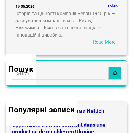
solien
19.05.2026
Історія та цінності компанії Rehau 1948 рік —
заснування компанії в місті Рехау,
Німеччина. Початкова спеціалізація —
інноваційні вироби з…
:
Read More
Ф
у
р
Пошук
S
н
e
и
a
т
r
у
c
р
h
а
Популярні записи
Меблева фурнітура і системи Hettich
R
24.05.2026
e
Opportunité d’investissement dans une
h
production de meubles en Ukraine