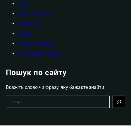
Кухні
Меблі в дитячу
Передпокої
Шафи
Вітальні і стінки
Інші корпусні меблі
Пошук по сайту
Вкажіть слово чи фразу, яку бажаєте знайти
S
e
a
r
c