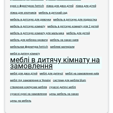
кухні з фурнітурою hettich
ліжка для двох дітей
ліжка для дітей
ліжка для хлопчиків
мебель в детский сад
мебель в детскую для девочки
мебель в детскую для подростка​
мебель в детскую комнату
мебель в детскую комнату для 2 детей
мебель в детскую комнату для мальчика
мебель для детей
мебель для ребенка кровати
мебель на заказ киев
мебельная фурнитура hettich
меблеві матеріали
меблі в дитячу кімнату
меблі в дитячу кімнату на
замовлення
меблі для двох дітей
меблі для дитячої
меблі на замовлення київ
меблі під замовлення в Україні
системи для меблів blum
створення корпусних меблів
сучасні дитячі меблі
сучасні кухні на замовлення
цены мебель на заказ
цены на мебель