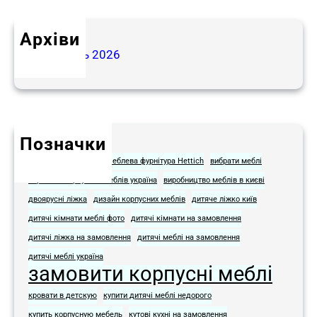
Архіви
Травень 2026
Позначки
Hettich для мебели
Меблева фурнітура Hettich
вибрати меблі
виробник корпусних меблів україна
виробництво меблів в києві
двоярусні ліжка
дизайн корпусних меблів
дитяче ліжко київ
дитячі кімнати меблі фото​
дитячі кімнати на замовлення
дитячі ліжка на замовлення
дитячі меблі на замовлення​
дитячі меблі україна
замовити корпусні меблі
кровати в детскую
купити дитячі меблі недорого
купить корпусную мебель
кутові кухні на замовлення