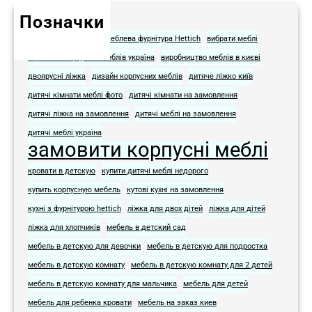
Позначки
Hettich для мебели
Меблева фурнітура Hettich
вибрати меблі
виробник корпусних меблів україна
виробництво меблів в києві
двоярусні ліжка
дизайн корпусних меблів
дитяче ліжко київ
дитячі кімнати меблі фото​
дитячі кімнати на замовлення
дитячі ліжка на замовлення
дитячі меблі на замовлення​
дитячі меблі україна
замовити корпусні меблі
кровати в детскую
купити дитячі меблі недорого
купить корпусную мебель
кутові кухні на замовлення
кухні з фурнітурою hettich
ліжка для двох дітей
ліжка для дітей
ліжка для хлопчиків
мебель в детский сад
мебель в детскую для девочки
мебель в детскую для подростка​
мебель в детскую комнату
мебель в детскую комнату для 2 детей
мебель в детскую комнату для мальчика
мебель для детей
мебель для ребенка кровати
мебель на заказ киев