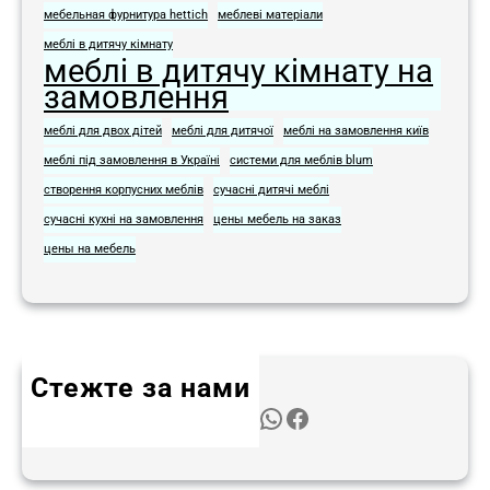
мебельная фурнитура hettich
меблеві матеріали
меблі в дитячу кімнату
меблі в дитячу кімнату на
замовлення
меблі для двох дітей
меблі для дитячої
меблі на замовлення київ
меблі під замовлення в Україні
системи для меблів blum
створення корпусних меблів
сучасні дитячі меблі
сучасні кухні на замовлення
цены мебель на заказ
цены на мебель
Стежте за нами
Twitter
Instagram
LinkedIn
WhatsApp
Facebook