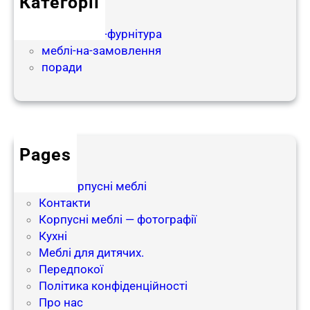
Категорії
с
partnership
т
матеріали-і-фурнітура
е
меблі-на-замовлення
м
поради
и
H
e
t
t
i
Pages
c
блог
h
Інші корпусні меблі
Контакти
Корпусні меблі — фотографії
Кухні
Меблі для дитячих.
Передпокої
Політика конфіденційності
Про нас