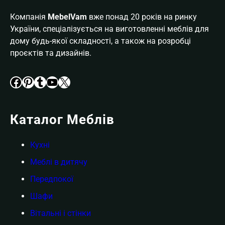
Компанія
MebelVam
вже понад 20 років на ринку
України, спеціалізується на виготовленні меблів для
дому будь-якої складності, а також на розробці
проєктів та дизайнів.
Facebook
Pinterest
Tumblr
YouTube
X
Каталог Меблів
Кухні
Меблі в дитячу
Передпокої
Шафи
Вітальні і стінки