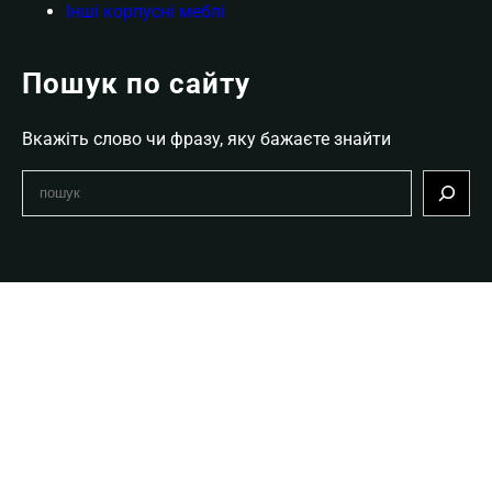
Інші корпусні меблі
Пошук по сайту
Вкажіть слово чи фразу, яку бажаєте знайти
S
e
a
r
c
h