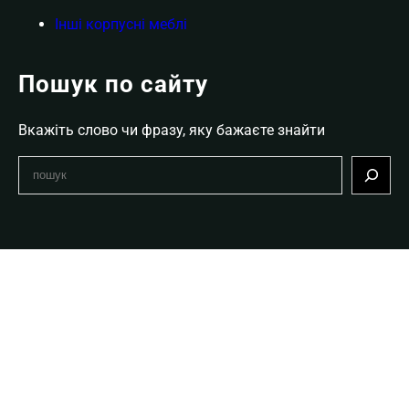
Інші корпусні меблі
Пошук по сайту
Вкажіть слово чи фразу, яку бажаєте знайти
S
e
a
r
c
h