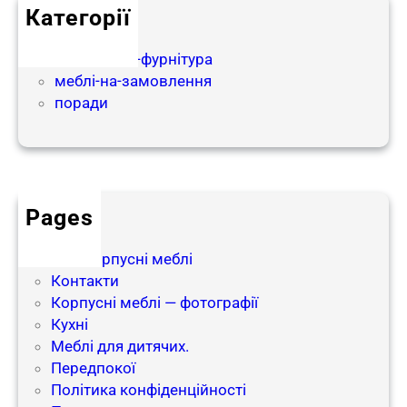
Категорії
р
partnership
а
матеріали-і-фурнітура
ф
меблі-на-замовлення
і
поради
ї
Pages
блог
Інші корпусні меблі
Контакти
Корпусні меблі — фотографії
Кухні
Меблі для дитячих.
Передпокої
Політика конфіденційності