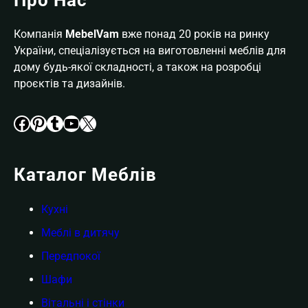
Компанія
MebelVam
вже понад 20 років на ринку
України, спеціалізується на виготовленні меблів для
дому будь-якої складності, а також на розробці
проєктів та дизайнів.
Facebook
Pinterest
Tumblr
YouTube
X
Каталог Меблів
Кухні
Меблі в дитячу
Передпокої
Шафи
Вітальні і стінки