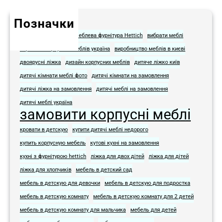
Позначки
Hettich для мебели
Меблева фурнітура Hettich
вибрати меблі
виробник корпусних меблів україна
виробництво меблів в києві
двоярусні ліжка
дизайн корпусних меблів
дитяче ліжко київ
дитячі кімнати меблі фото​
дитячі кімнати на замовлення
дитячі ліжка на замовлення
дитячі меблі на замовлення​
дитячі меблі україна
замовити корпусні меблі
кровати в детскую
купити дитячі меблі недорого
купить корпусную мебель
кутові кухні на замовлення
кухні з фурнітурою hettich
ліжка для двох дітей
ліжка для дітей
ліжка для хлопчиків
мебель в детский сад
мебель в детскую для девочки
мебель в детскую для подростка​
мебель в детскую комнату
мебель в детскую комнату для 2 детей
мебель в детскую комнату для мальчика
мебель для детей