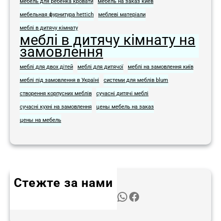
мебель для ребенка кровати
мебель на заказ киев
мебельная фурнитура hettich
меблеві матеріали
меблі в дитячу кімнату
меблі в дитячу кімнату на
замовлення
меблі для двох дітей
меблі для дитячої
меблі на замовлення київ
меблі під замовлення в Україні
системи для меблів blum
створення корпусних меблів
сучасні дитячі меблі
сучасні кухні на замовлення
цены мебель на заказ
цены на мебель
Стежте за нами
Twitter
Instagram
LinkedIn
WhatsApp
Facebook