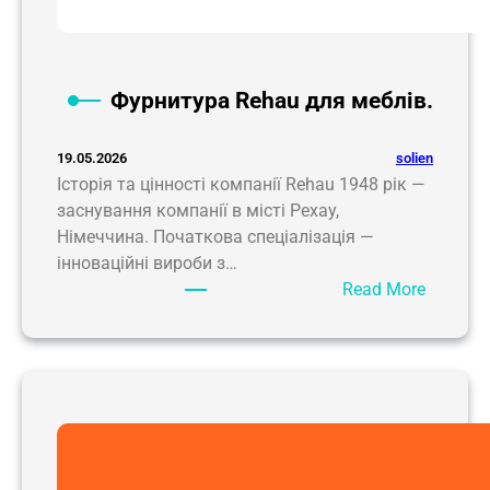
н
н
я
м
Фурнитура Rehau для меблів.
е
б
solien
19.05.2026
л
Історія та цінності компанії Rehau 1948 рік —
і
заснування компанії в місті Рехау,
в
Німеччина. Початкова спеціалізація —
.
інноваційні вироби з…
:
Read More
Ф
у
р
н
и
т
у