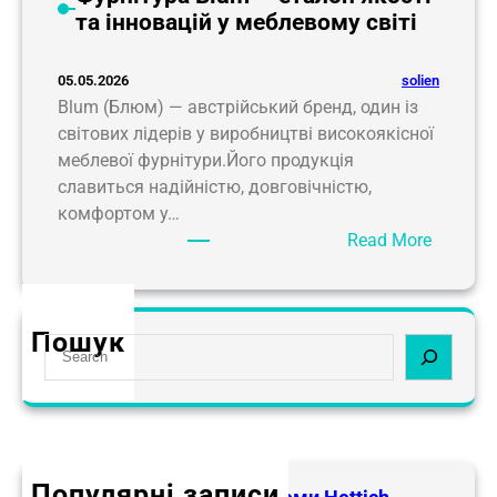
та інновацій у меблевому світі
solien
05.05.2026
Blum (Блюм) — австрійський бренд, один із
світових лідерів у виробництві високоякісної
меблевої фурнітури.Його продукція
славиться надійністю, довговічністю,
комфортом у…
:
Read More
Ф
у
р
Пошук
S
н
e
і
a
т
r
у
c
р
h
а
Популярні записи