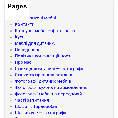
і
Pages
н
блог
н
Інші корпусні меблі
о
Контакти
в
Корпусні меблі — фотографії
а
Кухні
ц
Меблі для дитячих.
і
Передпокої
й
Політика конфіденційності
у
Про нас
м
Стінки для вітальні — фотографії
е
Стінки та гірки для вітальні
б
Фотографії дитячих меблів
л
Фотографії кухонь на замовлення.
е
Фотографії меблів в передпокій​
в
Часті запитання
о
Шафи та Гардеробні
м
Шафи-купе — фотографії
у