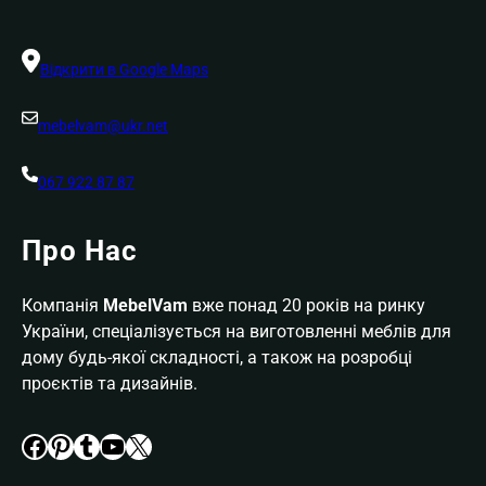
Відкрити в Google Maps
mebelvam@ukr.net
067 922 87 87
Про Нас
Компанія
MebelVam
вже понад 20 років на ринку
України, спеціалізується на виготовленні меблів для
дому будь-якої складності, а також на розробці
проєктів та дизайнів.
Facebook
Pinterest
Tumblr
YouTube
X