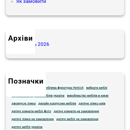
Як замовити
с
в
і
т
і
Архіви
Травень 2026
Позначки
Hettich для мебели
Меблева фурнітура Hettich
вибрати меблі
виробник корпусних меблів україна
виробництво меблів в києві
двоярусні ліжка
дизайн корпусних меблів
дитяче ліжко київ
дитячі кімнати меблі фото​
дитячі кімнати на замовлення
дитячі ліжка на замовлення
дитячі меблі на замовлення​
дитячі меблі україна