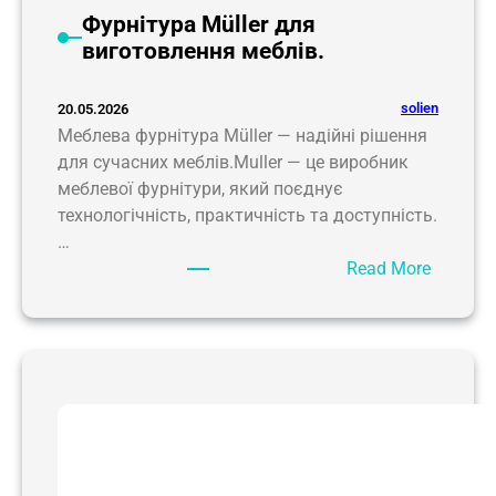
с
Фурнітура Müller для
т
виготовлення меблів.
е
м
и
solien
20.05.2026
H
Меблева фурнітура Müller — надійні рішення
e
для сучасних меблів.Muller — це виробник
t
меблевої фурнітури, який поєднує
t
технологічність, практичність та доступність.
i
…
c
:
Read More
h
Ф
у
р
н
і
т
у
р