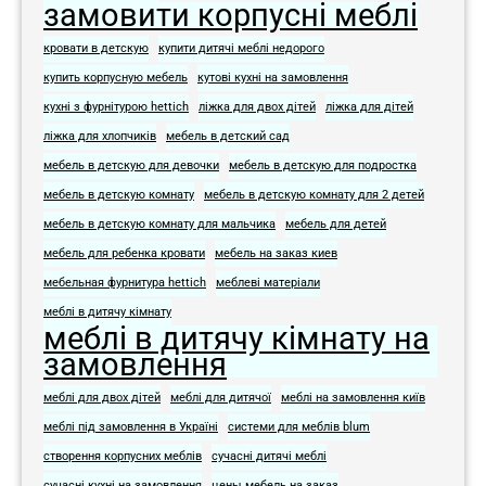
замовити корпусні меблі
кровати в детскую
купити дитячі меблі недорого
купить корпусную мебель
кутові кухні на замовлення
кухні з фурнітурою hettich
ліжка для двох дітей
ліжка для дітей
ліжка для хлопчиків
мебель в детский сад
мебель в детскую для девочки
мебель в детскую для подростка​
мебель в детскую комнату
мебель в детскую комнату для 2 детей
мебель в детскую комнату для мальчика
мебель для детей
мебель для ребенка кровати
мебель на заказ киев
мебельная фурнитура hettich
меблеві матеріали
меблі в дитячу кімнату
меблі в дитячу кімнату на
замовлення
меблі для двох дітей
меблі для дитячої
меблі на замовлення київ
меблі під замовлення в Україні
системи для меблів blum
створення корпусних меблів
сучасні дитячі меблі
сучасні кухні на замовлення
цены мебель на заказ